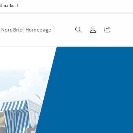
iefmarken!
NordBrief Homepage
Warenkorb
Einloggen