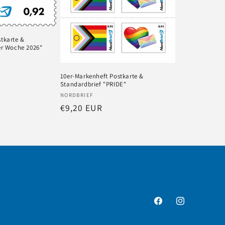
tkarte &
er Woche 2026"
10er-Markenheft Postkarte &
Standardbrief "PRIDE"
Anbieter:
NORDBRIEF
Normaler
€9,20 EUR
Preis
Facebook
Instagram