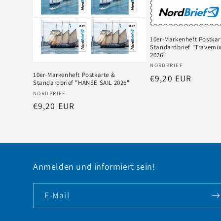
10er-Markenheft Postkar
Standardbrief "Travem
2026"
Anbieter:
NORDBRIEF
10er-Markenheft Postkarte &
Normaler
€9,20 EUR
Standardbrief "HANSE SAIL 2026"
Preis
Anbieter:
NORDBRIEF
Normaler
€9,20 EUR
Preis
Anmelden und informiert sein!
E-Mail