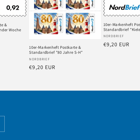
10er-Markenheft Pos
te &
Standardbrief "Kiel
ünder Woche
Anbieter:
NORDBRIEF
Normaler
€9,20 EUR
10er-Markenheft Postkarte &
Preis
Standardbrief "80 Jahre S-H"
Anbieter:
NORDBRIEF
Normaler
€9,20 EUR
Preis